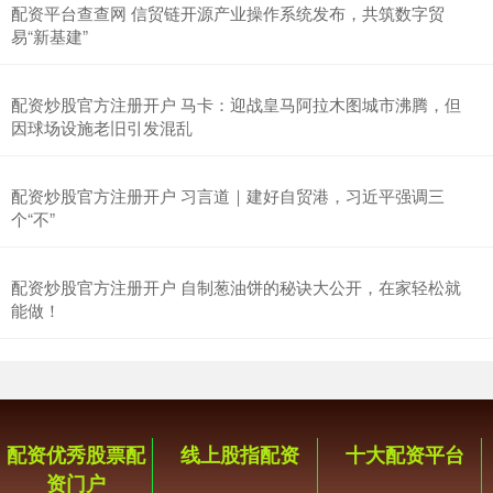
配资平台查查网 信贸链开源产业操作系统发布，共筑数字贸
易“新基建”
配资炒股官方注册开户 马卡：迎战皇马阿拉木图城市沸腾，但
因球场设施老旧引发混乱
配资炒股官方注册开户 习言道｜建好自贸港，习近平强调三
个“不”
配资炒股官方注册开户 自制葱油饼的秘诀大公开，在家轻松就
能做！
配资优秀股票配
线上股指配资
十大配资平台
资门户